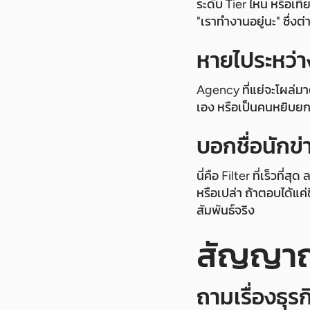
ระดับ Tier ไหน หรือเท
"เราทำงานอยู่นะ" ซึ่งต
หายไประหว่
Agency ที่แย่จะโผล่ม
เอง หรือเป็นคนหยิบยก
บอกชื่อนักข่
นี่คือ Filter ที่เร็ว
หรือเปล่า ถ้าตอบได้แค่
สัมพันธ์จริง
สัญญาณท
ถามเรื่องธุ