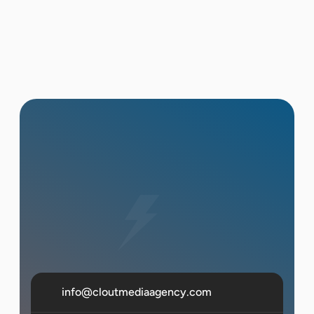
มาตรฐาน 3-5 วันทำการ Wire Service
Submission สามารถเผยแพร่ภายใน 24-48
ชั่วโมงหลังอนุมัติเนื้อหา
ต้องมีแถลงข่าวด้วยไหม?
สำหรับการเปิดตัวครั้งใหญ่ที่เน้นทั้งสื่อไทยและ
นานาชาติพร้อมกัน การรวม
บริการจัดแถลงข่าว
→
กับการแจกจ่ายนานาชาติสร้าง Coverage
Depth สูงสุดทั้งสองตลาด
info@cloutmediaagency.com