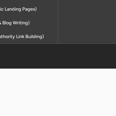
 Citations และ Directory
fic Landing Pages)
ง
้างหน้า Landing Page แยกตาม
& Blog Writing)
พื้นที่นั้นจริง ไม่ใช่การคัด
rd อย่างเป็นธรรมชาติตาม
thority Link Building)
ระยะยาว
ชื่อถือ ผ่านวิธี White Hat