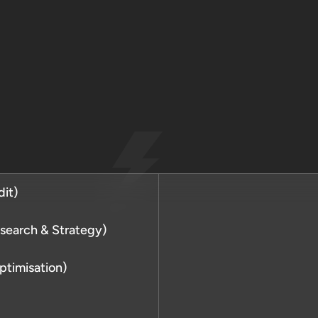
dit)
ทางเทคนิค (Technical
search & Strategy)
้าใจง่ายพร้อมแนวทางแก้ไขที่
พร้อมวางแผนการเจาะตลาดคู่
ptimisation)
UX เพื่อให้ Search Engine