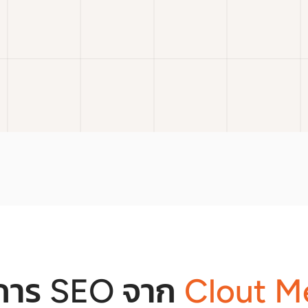
ิการ SEO จาก
Clout M