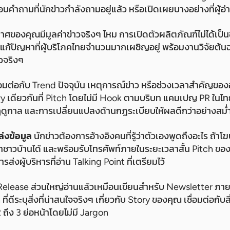
ำถามที่นักข่าวกำลังถามอยู่แล้ว หรือเปิดเผยบางอย่างที่ผู้อ่าน
ศของคุณมีมูลค่าข่าวจริงๆ ไหม การเปิดตัวผลิตภัณฑ์ไม่ได้เป็นข
่แก้ปัญหาที่ผู้บริโภคไทยจำนวนมากเผชิญอยู่ พร้อมงานวิจัยต้นฉ
าวจริงๆ
ชื่อมต่อกับ Trend ปัจจุบัน เหตุการณ์ข่าว หรือช่วงเวลาสำคัญข
y เดียวกันที่ Pitch โดยไม่มี Hook ตามบริบท แคมเปญ PR ในไทย
ดูกาล และการเปลี่ยนแปลงด้านกฎระเบียบให้ผลดีกว่าอย่างสม่
่งข้อมูล
นักข่าวต้องการอ้างอิงคนที่รู้ว่าตัวเองพูดถึงอะไร ถ้
ษาชาวบ้านได้ และพร้อมรับโทรศัพท์ภายในระยะเวลาสั้น Pitch ข
ส่งผู้บริหารที่อ่าน Talking Point ที่เตรียมไว้
elease ส่วนใหญ่อ่านแล้วเหมือนเขียนสำหรับ Newsletter ภายใ
ที่ดีระบุสิ่งที่น่าสนใจจริงๆ เกี่ยวกับ Story ของคุณ เชื่อมต่อกับสิ
 ถึง 3 ย่อหน้าโดยไม่มี Jargon