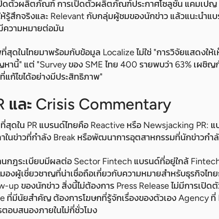
เปิดตัวผลิตภัณฑ์ การเปิดตัวผลิตภัณฑ์ประกาศโซลูชัน แคมเป
้รู้สึกจริงและ Relevant กับกลุ่มผู้ชมของนักข่าว แล้วแนะนำแ
่มีความหมายต่อมัน
าพที่สุดในไทยมาพร้อมกับข้อมูล Localize ไม่ใช่ "การวิจัยแสดงให้เ
ญหานี้" แต่ "Survey ของ SME ไทย 400 รายพบว่า 63% เผชิญก
ที่แก้ไขได้อย่างมีประสิทธิภาพ"
R และ Crisis Commentary
้อยที่สุดใน PR แบรนด์ไทยคือ Reactive หรือ Newsjacking PR: 
ในข่าวที่กำลัง Break หรือพัฒนาการอุตสาหกรรมที่นักข่าวกำลั
้านกฎระเบียบมีผลต่อ Sector Fintech แบรนด์ที่อยู่ใกล้ Fint
มมองผู้เชี่ยวชาญที่น่าเชื่อถือเกี่ยวกับความหมายสำหรับธุรกิจไ
-up ของนักข่าว สิ่งนี้ไม่ต้องการ Press Release ไม่มีการเปิด
ที่มีนัยสำคัญ ต้องการโฆษกที่รู้จักเรื่องของตัวเอง Agency ท
อบสนองภายในไม่กี่ชั่วโมง