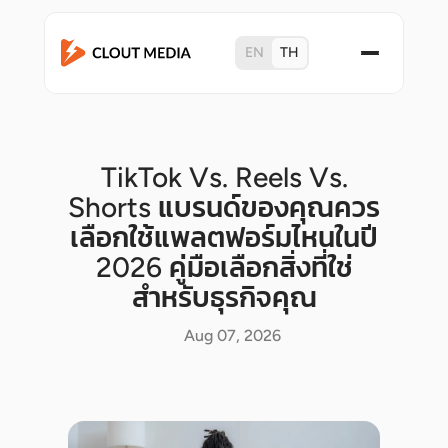
EN
TH
TikTok Vs. Reels Vs.
Shorts แบรนด์ของคุณควร
เลือกใช้แพลตฟอร์มไหนในปี
2026 คู่มือเลือกสิ่งที่ใช่
สำหรับธุรกิจคุณ
Aug 07, 2026