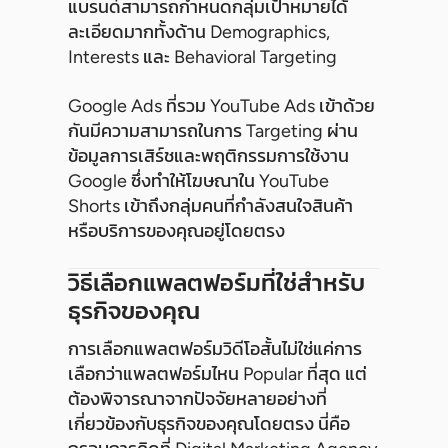
แบรนด์สามารถกำหนดกลุ่มเป้าหมายได้
ละเอียดมากทั้งด้าน Demographics,
Interests และ Behavioral Targeting
Google Ads ที่รวม YouTube Ads เข้าด้วย
กันมีความสามารถในการ Targeting ผ่าน
ข้อมูลการเสิร์ชและพฤติกรรมการใช้งาน
Google ซึ่งทำให้โฆษณาใน YouTube
Shorts เข้าถึงกลุ่มคนที่กำลังสนใจสินค้า
หรือบริการของคุณอยู่โดยตรง
วิธีเลือกแพลตฟอร์มที่ใช่สำหรับ
ธุรกิจของคุณ
การเลือกแพลตฟอร์มวิดีโอสั้นไม่ใช่แค่การ
เลือกว่าแพลตฟอร์มไหน Popular ที่สุด แต่
ต้องพิจารณาจากปัจจัยหลายอย่างที่
เกี่ยวข้องกับธุรกิจของคุณโดยตรง นี่คือ