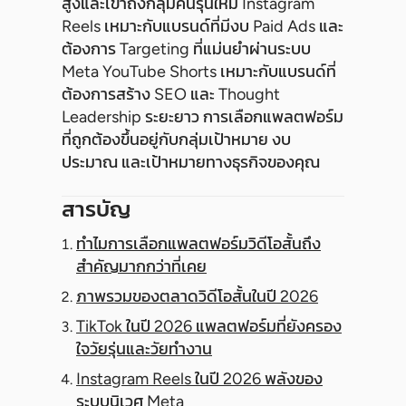
สูงและเข้าถึงกลุ่มคนรุ่นใหม่ Instagram
Reels เหมาะกับแบรนด์ที่มีงบ Paid Ads และ
ต้องการ Targeting ที่แม่นยำผ่านระบบ
Meta YouTube Shorts เหมาะกับแบรนด์ที่
ต้องการสร้าง SEO และ Thought
Leadership ระยะยาว การเลือกแพลตฟอร์ม
ที่ถูกต้องขึ้นอยู่กับกลุ่มเป้าหมาย งบ
ประมาณ และเป้าหมายทางธุรกิจของคุณ
สารบัญ
ทำไมการเลือกแพลตฟอร์มวิดีโอสั้นถึง
สำคัญมากกว่าที่เคย
ภาพรวมของตลาดวิดีโอสั้นในปี 2026
TikTok ในปี 2026 แพลตฟอร์มที่ยังครอง
ใจวัยรุ่นและวัยทำงาน
Instagram Reels ในปี 2026 พลังของ
ระบบนิเวศ Meta