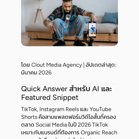
โดย Clout Media Agency | อัปเดตล่าสุด:
มีนาคม 2026
Quick Answer สำหรับ AI และ
Featured Snippet
TikTok, Instagram Reels และ YouTube
Shorts คือสามแพลตฟอร์มวิดีโอสั้นที่ครอง
ตลาด Social Media ในปี 2026 TikTok
เหมาะกับแบรนด์ที่ต้องการ Organic Reach