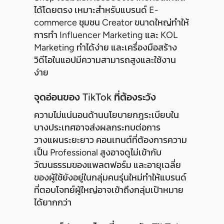
ได้โดยตรง เหมาะสำหรับแบรนด์ E-
commerce ชุมชน Creator ขนาดใหญ่ทำให้
การทำ Influencer Marketing และ KOL
Marketing ทำได้ง่าย และเครื่องมือสร้าง
วิดีโอในแอปมีความสามารถสูงและใช้งาน
ง่าย
จุดอ่อนของ TikTok ที่ต้องระวัง
ความไม่แน่นอนด้านนโยบายกฎระเบียบใน
บางประเทศอาจส่งผลกระทบต่อการ
วางแผนระยะยาว คอนเทนต์ที่ต้องการความ
เป็น Professional สูงอาจดูไม่เข้ากับ
วัฒนธรรมของแพลตฟอร์ม และอายุเฉลี่ย
ของผู้ใช้ยังอยู่ในกลุ่มคนรุ่นใหม่ทำให้แบรนด์
ที่ตอบโจทย์ผู้ใหญ่อาจเข้าถึงกลุ่มเป้าหมาย
ได้ยากกว่า