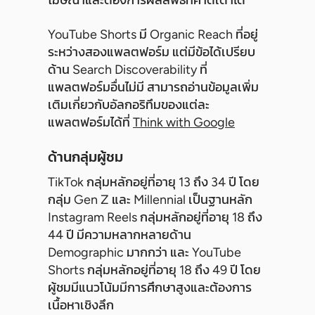
YouTube Shorts มี Organic Reach ที่อยู่
ระหว่างสองแพลตฟอร์ม แต่มีข้อได้เปรียบ
ด้าน Search Discoverability ที่
แพลตฟอร์มอื่นไม่มี สามารถอ่านข้อมูลเพิ่ม
เติมเกี่ยวกับอัลกอริทึมของแต่ละ
แพลตฟอร์มได้ที่
Think with Google
ด้านกลุ่มผู้ชม
TikTok กลุ่มหลักอยู่ที่อายุ 13 ถึง 34 ปี โดย
กลุ่ม Gen Z และ Millennial เป็นฐานหลัก
Instagram Reels กลุ่มหลักอยู่ที่อายุ 18 ถึง
44 ปี มีความหลากหลายด้าน
Demographic มากกว่า และ YouTube
Shorts กลุ่มหลักอยู่ที่อายุ 18 ถึง 49 ปี โดย
ผู้ชมมีแนวโน้มมีการศึกษาสูงและต้องการ
เนื้อหาเชิงลึก