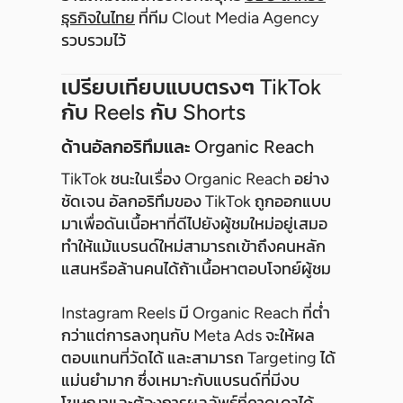
ธุรกิจในไทย
ที่ทีม Clout Media Agency
รวบรวมไว้
เปรียบเทียบแบบตรงๆ TikTok
กับ Reels กับ Shorts
ด้านอัลกอริทึมและ Organic Reach
TikTok ชนะในเรื่อง Organic Reach อย่าง
ชัดเจน อัลกอริทึมของ TikTok ถูกออกแบบ
มาเพื่อดันเนื้อหาที่ดีไปยังผู้ชมใหม่อยู่เสมอ
ทำให้แม้แบรนด์ใหม่สามารถเข้าถึงคนหลัก
แสนหรือล้านคนได้ถ้าเนื้อหาตอบโจทย์ผู้ชม
Instagram Reels มี Organic Reach ที่ต่ำ
กว่าแต่การลงทุนกับ Meta Ads จะให้ผล
ตอบแทนที่วัดได้ และสามารถ Targeting ได้
แม่นยำมาก ซึ่งเหมาะกับแบรนด์ที่มีงบ
โฆษณาและต้องการผลลัพธ์ที่คาดเดาได้