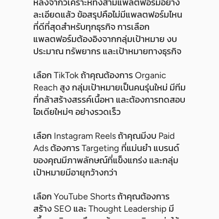
หลังจากวิเคราะห์ทั้งสามแพลตฟอร์มอย่าง
ละเอียดแล้ว ข้อสรุปคือไม่มีแพลตฟอร์มไหน
ที่ดีที่สุดสำหรับทุกธุรกิจ การเลือก
แพลตฟอร์มต้องอิงจากกลุ่มเป้าหมาย งบ
ประมาณ ทรัพยากร และเป้าหมายทางธุรกิจ
เลือก TikTok ถ้าคุณต้องการ Organic
Reach สูง กลุ่มเป้าหมายเป็นคนรุ่นใหม่ มีทีม
ที่กล้าสร้างสรรค์เนื้อหา และต้องการทดสอบ
ไอเดียใหม่ๆ อย่างรวดเร็ว
เลือก Instagram Reels ถ้าคุณมีงบ Paid
Ads ต้องการ Targeting ที่แม่นยำ แบรนด์
ของคุณมีภาพลักษณ์ที่แข็งแกร่ง และกลุ่ม
เป้าหมายมีอายุกว้างกว่า
เลือก YouTube Shorts ถ้าคุณต้องการ
สร้าง SEO และ Thought Leadership มี