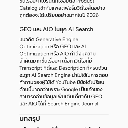
ขึ้นเรื่อยๆ แบรนด์ที่เชื่อมต่อ Product
Catalog เข้ากับแพลตฟอร์มวิดีโอสั้นอย่าง
ถูกต้องจะได้เปรียบอย่างมากในปี 2026
GEO และ AIO ในยุค AI Search
แนวคิด Generative Engine
Optimization หรือ GEO และ AI
Optimization หรือ AIO กำลังมีความ
สำคัญมากขึ้นเรื่อยๆ เนื้อหาวิดีโอที่มี
Transcript ที่ดีและ Description ที่ครบถ้วน
จะถูก AI Search Engine นำไปใช้ในการตอบ
คำถามของผู้ใช้ได้ YouTube มีข้อได้เปรียบ
ด้านนี้มากกว่าเพราะ Google เป็นเจ้าของ
สามารถอ่านข้อมูลเพิ่มเติมเกี่ยวกับ GEO
และ AIO ได้ที่
Search Engine Journal
บทสรุป