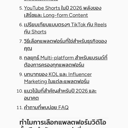
YouTube Shorts ในปี 2026 พลังของ
เสิร์ชและ Long-form Content
เปรียบเทียบแบบตรงๆ TikTok กับ Reels
กับ Shorts
วิธีเลือกแพลตฟอร์มที่ใช่สำหรับธุรกิจของ
คุณ
กลยุทธ์ Multi-platform สำหรับแบรนด์ที่
ต้องการครองทุกแพลตฟอร์ม
บทบาทของ KOL และ Influencer
Marketing ในแต่ละแพลตฟอร์ม
แนวโน้มที่สำคัญสำหรับปี 2026 และ
อนาคต
คำถามที่พบบ่อย FAQ
ทำไมการเลือกแพลตฟอร์มวิดีโอ