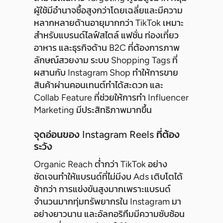
ผู้ใช้มีอำนาจซื้อสูงกว่าโดยเฉลี่ยและมีความ
หลากหลายด้านอายุมากกว่า TikTok เหมาะ
สำหรับแบรนด์ไลฟ์สไตล์ แฟชั่น ท่องเที่ยว
อาหาร และธุรกิจด้าน B2C ที่ต้องการภาพ
ลักษณ์สวยงาม ระบบ Shopping Tags ที่
ผสานกับ Instagram Shop ทำให้การขาย
สินค้าผ่านคอนเทนต์ทำได้สะดวก และ
Collab Feature ที่ช่วยให้การทำ Influencer
Marketing มีประสิทธิภาพมากขึ้น
จุดอ่อนของ Instagram Reels ที่ต้อง
ระวัง
Organic Reach ต่ำกว่า TikTok อย่าง
ชัดเจนทำให้แบรนด์ที่ไม่มีงบ Ads เติบโตได้
ช้ากว่า การแข่งขันสูงมากเพราะแบรนด์
จำนวนมากทุ่มทรัพยากรใน Instagram มา
อย่างยาวนาน และอัลกอริทึมมีความซับซ้อน