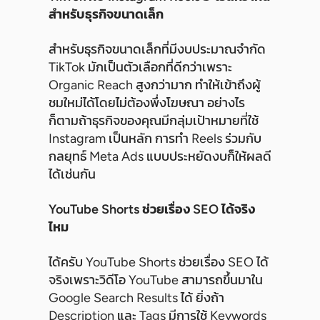
สำหรับธุรกิจขนาดเล็ก
สำหรับธุรกิจขนาดเล็กที่มีงบประมาณจำกัด
TikTok มักเป็นตัวเลือกที่ดีกว่าเพราะ
Organic Reach สูงกว่ามาก ทำให้เข้าถึงผู้
ชมใหม่ได้โดยไม่ต้องพึ่งโฆษณา อย่างไร
ก็ตามถ้าธุรกิจของคุณมีกลุ่มเป้าหมายที่ใช้
Instagram เป็นหลัก การทำ Reels ร่วมกับ
กลยุทธ์ Meta Ads แบบประหยัดงบก็ให้ผลดี
ได้เช่นกัน
YouTube Shorts ช่วยเรื่อง SEO ได้จริง
ไหม
ได้ครับ YouTube Shorts ช่วยเรื่อง SEO ได้
จริงเพราะวิดีโอ YouTube สามารถขึ้นมาใน
Google Search Results ได้ ยิ่งถ้า
Description และ Tags มีการใช้ Keywords