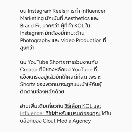
บน Instagram Reels การทำ Influencer
Marketing มักเน้นที่ Aesthetics และ
Brand Fit มากกว่า ผู้ที่ทำ KOL ใน
Instagram มักต้องมีทักษะด้าน
Photography และ Video Production ที่
สูงกว่า
บน YouTube Shorts การร่วมงานกับ
Creator ที่มีช่องหลักบน YouTube ที่
แข็งแกร่งอยู่แล้วมักให้ผลดีที่สุด เพราะ
Shorts ของพวกเขาจะถูกแนะนำให้กับผู้
ติดตามช่องหลักด้วย
อ่านเพิ่มเติมเกี่ยวกับ
วิธีเลือก KOL และ
Influencer ที่ใช่สำหรับแบรนด์ของคุณ
ได้ใน
บล็อกของ Clout Media Agency